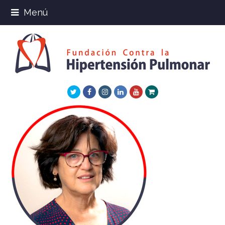
Menú
Twitter
Facebook
Instagram
LinkedIn
Youtube
Xing