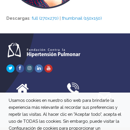
Descargas
:
full (270x270)
|
thumbnail (150x150)
Twitter
Facebook
Instagram
LinkedIn
Youtube
Usamos cookies en nuestro sitio web para brindarle la
C/ Río Jordán 7 bajo
647 630 515
experiencia más relevante al recordar sus preferencias y
A 28981 Parla Madrid
661 73 42 04
info@fchp.es
repetir las visitas. Al hacer clic en "Aceptar todo", acepta el
613 22 15 27
uso de TODAS las cookies. Sin embargo, puede visitar la
Configuración de cookies para proporcionar un