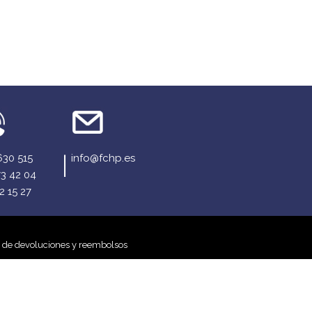
630 515
info@fchp.es
73 42 04
2 15 27
a de devoluciones y reembolsos