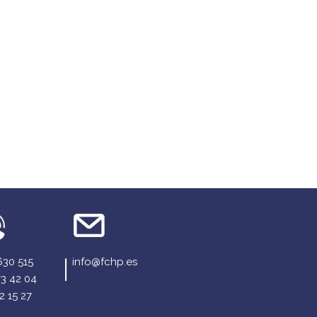
630 515
info@fchp.es
73 42 04
2 15 27