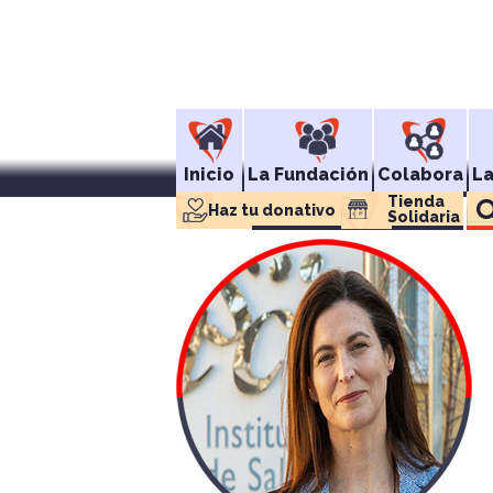
Inicio
La Fundación
Colabora
L
Tienda 
Haz tu donativo
Solidaria