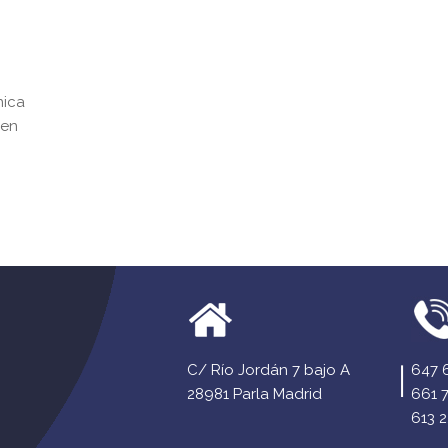
nica
 en
C/ Río Jordán 7 bajo A
647 
28981 Parla Madrid
661 
613 2