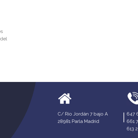
es
 del
C/ Río Jordán 7 bajo A
647 
28981 Parla Madrid
661 
613 2