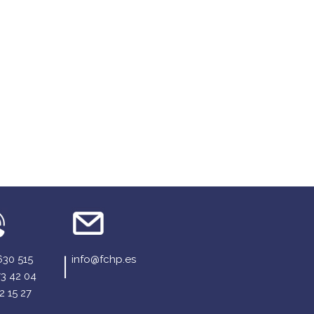
630 515
info@fchp.es
73 42 04
2 15 27