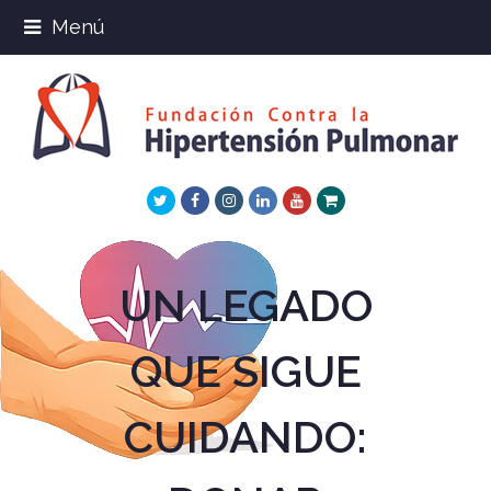
Menú
Twitter
Facebook
Instagram
LinkedIn
Youtube
Xing
UN LEGADO
QUE SIGUE
CUIDANDO: