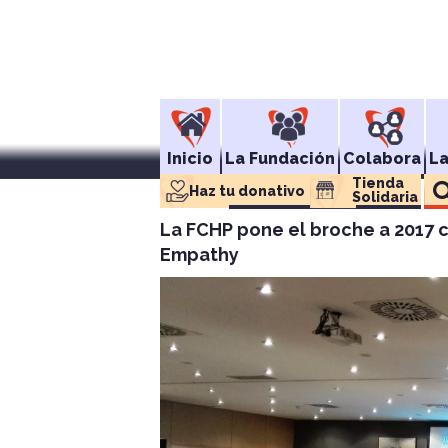
Inicio
La Fundación
Colabora
L
Tienda 
Haz tu donativo
Solidaria
La FCHP pone el broche a 2017 c
Empathy