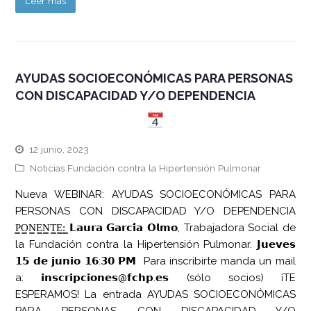
Leer más
AYUDAS SOCIOECONÓMICAS PARA PERSONAS
CON DISCAPACIDAD Y/O DEPENDENCIA
12 junio, 2023
Noticias Fundación contra la Hipertensión Pulmonar
Nueva WEBINAR: AYUDAS SOCIOECONÓMICAS PARA
PERSONAS CON DISCAPACIDAD Y/O DEPENDENCIA
P̳O̳N̳E̳N̳T̳E̳:̳ 𝗟𝗮𝘂𝗿𝗮 𝗚𝗮𝗿𝗰𝗶́𝗮 𝗢𝗹𝗺𝗼, Trabajadora Social de
la Fundación contra la Hipertensión Pulmonar. 𝗝𝘂𝗲𝘃𝗲𝘀
𝟭𝟱 𝗱𝗲 𝗷𝘂𝗻𝗶𝗼 𝟭𝟲:𝟯𝟬 𝗣𝗠 Para inscribirte manda un mail
a: 𝗶𝗻𝘀𝗰𝗿𝗶𝗽𝗰𝗶𝗼𝗻𝗲𝘀@𝗳𝗰𝗵𝗽.𝗲𝘀 (sólo socios) ¡TE
ESPERAMOS! La entrada AYUDAS SOCIOECONÓMICAS
PARA PERSONAS CON DISCAPACIDAD Y/O