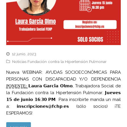
12 junio, 2023
Noticias Fundación contra la Hipertensión Pulmonar
Nueva WEBINAR: AYUDAS SOCIOECONÓMICAS PARA
PERSONAS CON DISCAPACIDAD Y/O DEPENDENCIA
P̳O̳N̳E̳N̳T̳E̳:̳ 𝗟𝗮𝘂𝗿𝗮 𝗚𝗮𝗿𝗰𝗶́𝗮 𝗢𝗹𝗺𝗼, Trabajadora Social de
la Fundación contra la Hipertensión Pulmonar. 𝗝𝘂𝗲𝘃𝗲𝘀
𝟭𝟱 𝗱𝗲 𝗷𝘂𝗻𝗶𝗼 𝟭𝟲:𝟯𝟬 𝗣𝗠 Para inscribirte manda un mail
a: 𝗶𝗻𝘀𝗰𝗿𝗶𝗽𝗰𝗶𝗼𝗻𝗲𝘀@𝗳𝗰𝗵𝗽.𝗲𝘀 (sólo socios) ¡TE
ESPERAMOS!