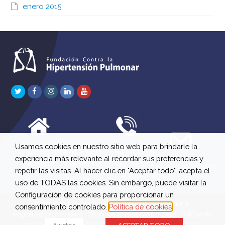
enero 2015
Twitter
Facebook
Instagram
LinkedIn
Youtube
Usamos cookies en nuestro sitio web para brindarle la
C/ Río Jordán 7 bajo
647 630 515
experiencia más relevante al recordar sus preferencias y
A 28981 Parla Madrid
661 73 42 04
info@fchp.es
repetir las visitas. Al hacer clic en "Aceptar todo", acepta el
613 22 15 27
uso de TODAS las cookies. Sin embargo, puede visitar la
Configuración de cookies para proporcionar un
© 2026 Fundación Contra la Hipertensión Pulmonar
consentimiento controlado.
Política de cookies
Registro de Actividades
|
Términos legales
|
Aviso Legal
|
Política de
privacidad
|
Política de cookies
|
Política de devoluciones y