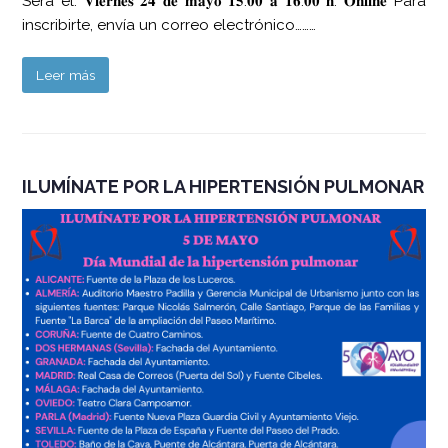
Será el: 𝐕𝐢𝐞𝐫𝐧𝐞𝐬 𝟐𝟒 𝐝𝐞 𝐦𝐚𝐲𝐨 𝟏𝟓:𝟎𝟎 𝐚 𝟏𝟔:𝟎𝟎 𝐡. 𝐎𝐧𝐥𝐢𝐧𝐞 Para
inscribirte, envía un correo electrónico………
Leer más
ILUMÍNATE POR LA HIPERTENSIÓN PULMONAR