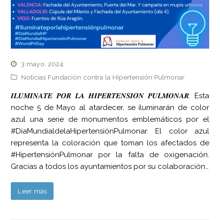
3 mayo, 2024
Noticias Fundación contra la Hipertensión Pulmonar
𝑰𝑳𝑼𝑴𝑰́𝑵𝑨𝑻𝑬 𝑷𝑶𝑹 𝑳𝑨 𝑯𝑰𝑷𝑬𝑹𝑻𝑬𝑵𝑺𝑰𝑶́𝑵 𝑷𝑼𝑳𝑴𝑶𝑵𝑨𝑹. Esta
noche 5 de Mayo al atardecer, se iluminarán de color
azul una serie de monumentos emblemáticos por el
#DíaMundialdelaHipertensiónPulmonar. El color azul
representa la coloración que toman los afectados de
#HipertensiónPulmonar por la falta de oxigenación.
Gracias a todos los ayuntamientos por su colaboración…
Leer más