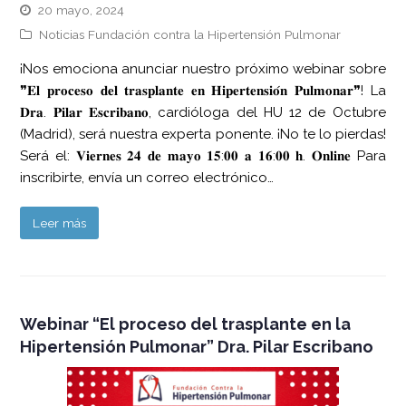
20 mayo, 2024
Noticias Fundación contra la Hipertensión Pulmonar
¡Nos emociona anunciar nuestro próximo webinar sobre
❞𝐄𝐥 𝐩𝐫𝐨𝐜𝐞𝐬𝐨 𝐝𝐞𝐥 𝐭𝐫𝐚𝐬𝐩𝐥𝐚𝐧𝐭𝐞 𝐞𝐧 𝐇𝐢𝐩𝐞𝐫𝐭𝐞𝐧𝐬𝐢𝐨́𝐧 𝐏𝐮𝐥𝐦𝐨𝐧𝐚𝐫❞! La
𝐃𝐫𝐚. 𝐏𝐢𝐥𝐚𝐫 𝐄𝐬𝐜𝐫𝐢𝐛𝐚𝐧𝐨, cardióloga del HU 12 de Octubre
(Madrid), será nuestra experta ponente. ¡No te lo pierdas!
Será el: 𝐕𝐢𝐞𝐫𝐧𝐞𝐬 𝟐𝟒 𝐝𝐞 𝐦𝐚𝐲𝐨 𝟏𝟓:𝟎𝟎 𝐚 𝟏𝟔:𝟎𝟎 𝐡. 𝐎𝐧𝐥𝐢𝐧𝐞 Para
inscribirte, envía un correo electrónico…
Leer más
Webinar “El proceso del trasplante en la
Hipertensión Pulmonar” Dra. Pilar Escribano