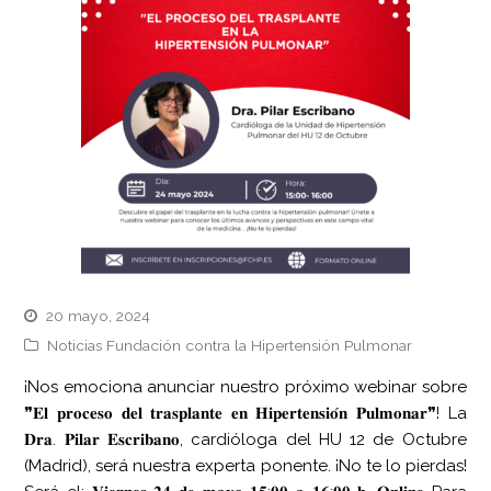
20 mayo, 2024
Noticias Fundación contra la Hipertensión Pulmonar
¡Nos emociona anunciar nuestro próximo webinar sobre
❞𝐄𝐥 𝐩𝐫𝐨𝐜𝐞𝐬𝐨 𝐝𝐞𝐥 𝐭𝐫𝐚𝐬𝐩𝐥𝐚𝐧𝐭𝐞 𝐞𝐧 𝐇𝐢𝐩𝐞𝐫𝐭𝐞𝐧𝐬𝐢𝐨́𝐧 𝐏𝐮𝐥𝐦𝐨𝐧𝐚𝐫❞! La
𝐃𝐫𝐚. 𝐏𝐢𝐥𝐚𝐫 𝐄𝐬𝐜𝐫𝐢𝐛𝐚𝐧𝐨, cardióloga del HU 12 de Octubre
(Madrid), será nuestra experta ponente. ¡No te lo pierdas!