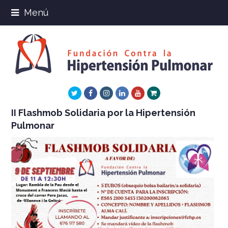
Menú
Twitter
Facebook
Instagram
LinkedIn
Youtube
Xing
II Flashmob Solidaria por la Hipertensión
Pulmonar