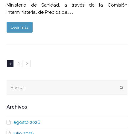
Ministerio de Sanidad, a través de la Comisión
Interministerial de Precios de………
Leer más
Page
Page
1
2
Siguiente
Buscar
Envia
Archivos
agosto 2026
julio 2026