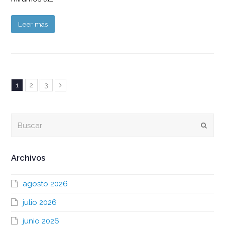
Leer más
Page
Page
Page
1
2
3
Siguiente
Buscar
Envia
Archivos
agosto 2026
julio 2026
junio 2026