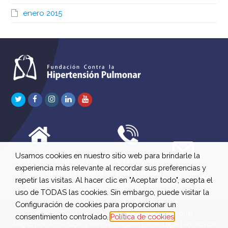
enero 2015
Twitter
Facebook
Instagram
LinkedIn
Youtube
Usamos cookies en nuestro sitio web para brindarle la
C/ Río Jordán 7 bajo
647 630 515
experiencia más relevante al recordar sus preferencias y
A 28981 Parla Madrid
661 73 42 04
info@fchp.es
repetir las visitas. Al hacer clic en "Aceptar todo", acepta el
613 22 15 27
uso de TODAS las cookies. Sin embargo, puede visitar la
Configuración de cookies para proporcionar un
© 2026 Fundación Contra la Hipertensión Pulmonar
consentimiento controlado.
Política de cookies
Registro de Actividades
|
Términos legales
|
Aviso Legal
|
Política de