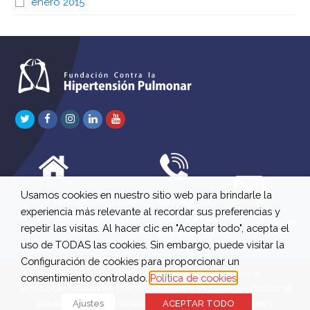
enero 2015
Twitter
Facebook
Instagram
LinkedIn
Youtube
Usamos cookies en nuestro sitio web para brindarle la
C/ Río Jordán 7 bajo
647 630 515
experiencia más relevante al recordar sus preferencias y
A 28981 Parla Madrid
661 73 42 04
info@fchp.es
repetir las visitas. Al hacer clic en "Aceptar todo", acepta el
613 22 15 27
uso de TODAS las cookies. Sin embargo, puede visitar la
Configuración de cookies para proporcionar un
© 2026 Fundación Contra la Hipertensión Pulmonar
consentimiento controlado.
Política de cookies
Registro de Actividades
|
Términos legales
|
Aviso Legal
|
Política de
privacidad
|
Política de cookies
|
Política de devoluciones y
Ajustes
ACEPTAR TODO