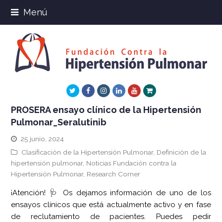
Menú
Twitter
Facebook
Instagram
LinkedIn
Youtube
Xing
PROSERA ensayo clínico de la Hipertensión
Pulmonar_Seralutinib
25 junio, 2024
Clasificación de la Hipertensión Pulmonar
,
Definición de la
hipertensión pulmonar
,
Noticias Fundación contra la
Hipertensión Pulmonar
,
Research Corner
¡Atención! 🩺 Os dejamos información de uno de los
ensayos clínicos que está actualmente activo y en fase
de reclutamiento de pacientes. Puedes pedir