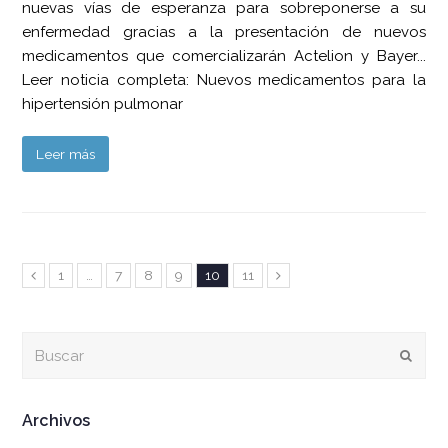
nuevas vías de esperanza para sobreponerse a su
enfermedad gracias a la presentación de nuevos
medicamentos que comercializarán Actelion y Bayer...
Leer noticia completa: Nuevos medicamentos para la
hipertensión pulmonar
Leer más
Page
Page
Page
Page
Page
Page
Anterior
1
…
7
8
9
10
11
Siguiente
Buscar
Envia
Archivos