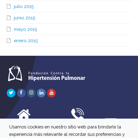
julio 2015
junio 2015
mayo 2015
enero 2015
Twitter
Facebook
Instagram
LinkedIn
Youtube
Usamos cookies en nuestro sitio web para brindarle la
C/ Río Jordán 7 bajo
647 630 515
experiencia más relevante al recordar sus preferencias y
A 28981 Parla Madrid
661 73 42 04