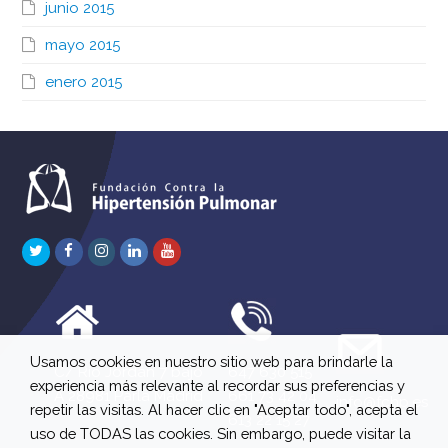
junio 2015
mayo 2015
enero 2015
Twitter
Facebook
Instagram
LinkedIn
Youtube
Usamos cookies en nuestro sitio web para brindarle la
C/ Río Jordán 7 bajo
647 630 515
experiencia más relevante al recordar sus preferencias y
A 28981 Parla Madrid
661 73 42 04
info@fchp.es
repetir las visitas. Al hacer clic en "Aceptar todo", acepta el
613 22 15 27
uso de TODAS las cookies. Sin embargo, puede visitar la