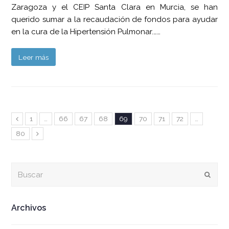
Zaragoza y el CEIP Santa Clara en Murcia, se han
querido sumar a la recaudación de fondos para ayudar
en la cura de la Hipertensión Pulmonar.……
Leer más
Page
Page
Page
Page
Page
Page
Page
Page
Anterior
1
…
66
67
68
69
70
71
72
…
Page
80
Siguiente
Buscar
Envia
Archivos