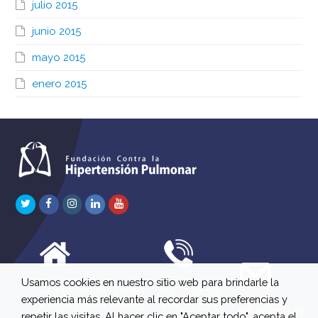
julio 2015
junio 2015
mayo 2015
enero 2015
Twitter
Facebook
Instagram
LinkedIn
Youtube
Usamos cookies en nuestro sitio web para brindarle la
C/ Río Jordán 7 bajo
647 630 515
experiencia más relevante al recordar sus preferencias y
A 28981 Parla Madrid
661 73 42 04
info@fchp.es
repetir las visitas. Al hacer clic en "Aceptar todo", acepta el