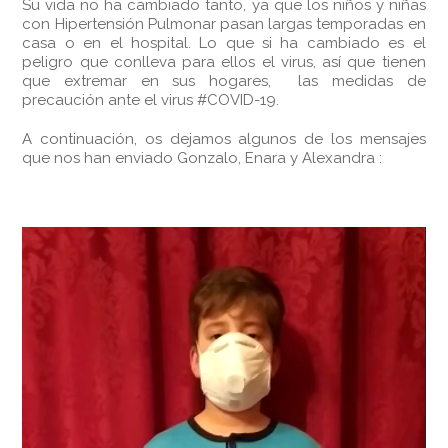
Su vida no ha cambiado tanto, ya que los niños y niñas
con Hipertensión Pulmonar pasan largas temporadas en
casa o en el hospital. Lo que si ha cambiado es el
peligro que conlleva para ellos el virus, así que tienen
que extremar en sus hogares, las medidas de
precaución ante el virus #COVID-19.
A continuación, os dejamos algunos de los mensajes
que nos han enviado Gonzalo, Enara y Alexandra :
Reproductor
de
vídeo