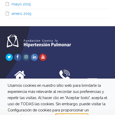
mayo 2015
enero 2015
Twitter
Facebook
Instagram
LinkedIn
Youtube
Usamos cookies en nuestro sitio web para brindarle la
C/ Río Jordán 7 bajo
647 630 515
experiencia más relevante al recordar sus preferencias y
A 28981 Parla Madrid
661 73 42 04
info@fchp.es
repetir las visitas. Al hacer clic en "Aceptar todo", acepta el
613 22 15 27
uso de TODAS las cookies. Sin embargo, puede visitar la
Configuración de cookies para proporcionar un
© 2026 Fundación Contra la Hipertensión Pulmonar