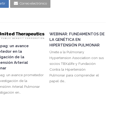
rtir
Correo electrónico
WEBINAR: FUNDAMENTOS DE
LA GENÉTICA EN
HIPERTENSIÓN PULMONAR
epag: un avance
tedor en la
Únete a la Pulmonary
igación de la
Hypertension Association con sus
ensión Arterial
socios TBX4life y Fundación
nar
Contra la Hipertensión
pag: un avance prometedor
Pulmonar para comprender el
nvestigación de la
papel de…
ensiónn Arterial Pulmonar
stigación en…