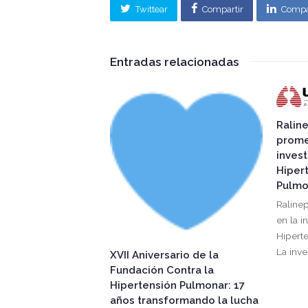
Twittear
Compartir
Compa
Entradas relacionadas
Ralin
prome
invest
Hipert
Pulmo
Raline
en la i
Hipert
La inve
XVII Aniversario de la
Fundación Contra la
Hipertensión Pulmonar: 17
años transformando la lucha