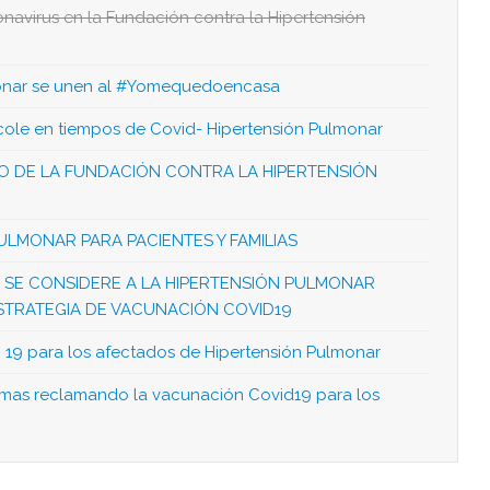
navirus en la Fundación contra la Hipertensión
monar se unen al #Yomequedoencasa
 cole en tiempos de Covid- Hipertensión Pulmonar
IO DE LA FUNDACIÓN CONTRA LA HIPERTENSIÓN
ULMONAR PARA PACIENTES Y FAMILIAS
UE SE CONSIDERE A LA HIPERTENSIÓN PULMONAR
STRATEGIA DE VACUNACIÓN COVID19
 19 para los afectados de Hipertensión Pulmonar
mas reclamando la vacunación Covid19 para los