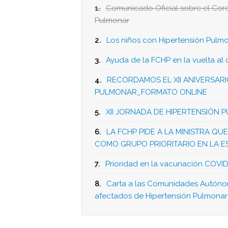
1.
Comunicado Oficial sobre el Coro
Pulmonar
2.
Los niños con Hipertensión Pul
3.
Ayuda de la FCHP en la vuelta al
4.
RECORDAMOS EL XII ANIVERSAR
PULMONAR_FORMATO ONLINE
5.
XII JORNADA DE HIPERTENSIÓN P
6.
LA FCHP PIDE A LA MINISTRA Q
COMO GRUPO PRIORITARIO EN LA E
7.
Prioridad en la vacunación COVID
8.
Carta a las Comunidades Autóno
afectados de Hipertensión Pulmonar