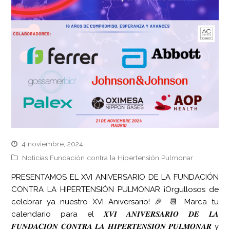
4 noviembre, 2024
Noticias Fundación contra la Hipertensión Pulmonar
PRESENTAMOS EL XVI ANIVERSARIO DE LA FUNDACIÓN
CONTRA LA HIPERTENSIÓN PULMONAR ¡Orgullosos de
celebrar ya nuestro XVI Aniversario! 🎉 📆 Marca tu
calendario para el 𝑿𝑽𝑰 𝑨𝑵𝑰𝑽𝑬𝑹𝑺𝑨𝑹𝑰𝑶 𝑫𝑬 𝑳𝑨
𝑭𝑼𝑵𝑫𝑨𝑪𝑰𝑶́𝑵 𝑪𝑶𝑵𝑻𝑹𝑨 𝑳𝑨 𝑯𝑰𝑷𝑬𝑹𝑻𝑬𝑵𝑺𝑰𝑶́𝑵 𝑷𝑼𝑳𝑴𝑶𝑵𝑨𝑹 y