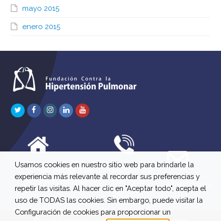
mayo 2015
enero 2015
Twitter
Facebook
Instagram
LinkedIn
Youtube
Usamos cookies en nuestro sitio web para brindarle la
C/ Río Jordán 7 bajo
647 630 515
experiencia más relevante al recordar sus preferencias y
A 28981 Parla Madrid
661 73 42 04
info@fchp.es
repetir las visitas. Al hacer clic en "Aceptar todo", acepta el
613 22 15 27
uso de TODAS las cookies. Sin embargo, puede visitar la
Configuración de cookies para proporcionar un
© 2026 Fundación Contra la Hipertensión Pulmonar