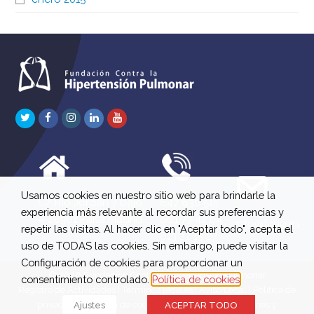
Twitter
Facebook
Instagram
LinkedIn
Youtube
Usamos cookies en nuestro sitio web para brindarle la
C/ Río Jordán 7 bajo
647 630 515
experiencia más relevante al recordar sus preferencias y
A 28981 Parla Madrid
661 73 42 04
info@fchp.es
repetir las visitas. Al hacer clic en "Aceptar todo", acepta el
613 22 15 27
uso de TODAS las cookies. Sin embargo, puede visitar la
Configuración de cookies para proporcionar un
© 2026 Fundación Contra la Hipertensión Pulmonar
consentimiento controlado.
Política de cookies
Registro de Actividades
|
Términos legales
|
Aviso Legal
|
Política de
privacidad
|
Política de cookies
|
Política de devoluciones y
Ajustes
ACEPTAR TODO