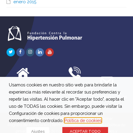
enero 2015
Twitter
Facebook
Instagram
LinkedIn
Youtube
Usamos cookies en nuestro sitio web para brindarle la
C/ Río Jordán 7 bajo
647 630 515
experiencia más relevante al recordar sus preferencias y
A 28981 Parla Madrid
661 73 42 04
info@fchp.es
repetir las visitas. Al hacer clic en "Aceptar todo", acepta el
613 22 15 27
uso de TODAS las cookies. Sin embargo, puede visitar la
Configuración de cookies para proporcionar un
© 2026 Fundación Contra la Hipertensión Pulmonar
consentimiento controlado.
Política de cookies
Registro de Actividades
|
Términos legales
|
Aviso Legal
|
Política de
privacidad
|
Política de cookies
|
Política de devoluciones y
Ajustes
ACEPTAR TODO