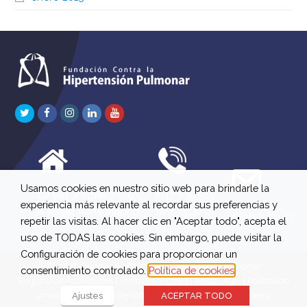
Twitter
Facebook
Instagram
LinkedIn
Youtube
Usamos cookies en nuestro sitio web para brindarle la
C/ Río Jordán 7 bajo
647 630 515
experiencia más relevante al recordar sus preferencias y
A 28981 Parla Madrid
661 73 42 04
info@fchp.es
repetir las visitas. Al hacer clic en "Aceptar todo", acepta el
613 22 15 27
uso de TODAS las cookies. Sin embargo, puede visitar la
Configuración de cookies para proporcionar un
© 2026 Fundación Contra la Hipertensión Pulmonar
consentimiento controlado.
Política de cookies
Registro de Actividades
|
Términos legales
|
Aviso Legal
|
Política de
privacidad
|
Política de cookies
|
Política de devoluciones y
Ajustes
ACEPTAR TODO