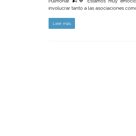
Pulmonar. 🌬️💙 Estamos muy emociona
involucrar tanto a las asociaciones com
Leer más