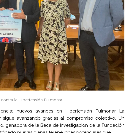
 contra la Hipertensión Pulmonar
iencia: nuevos avances en Hipertensión Pulmonar La
ar sigue avanzando gracias al compromiso colectivo. Un
cho, ganadora de la Beca de Investigación de la Fundación
ntificado nuevas dianas terapéuticas potenciales que…