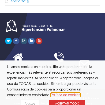
enero 2015
Twitter
Facebook
Instagram
LinkedIn
Youtube
Usamos cookies en nuestro sitio web para brindarle la
C/ Río Jordán 7 bajo
647 630 515
experiencia más relevante al recordar sus preferencias y
A 28981 Parla Madrid
661 73 42 04
info@fchp.es
repetir las visitas. Al hacer clic en "Aceptar todo", acepta el
613 22 15 27
uso de TODAS las cookies. Sin embargo, puede visitar la
Configuración de cookies para proporcionar un
© 2026 Fundación Contra la Hipertensión Pulmonar
consentimiento controlado.
Política de cookies
Registro de Actividades
|
Términos legales
|
Aviso Legal
|
Política de
privacidad
|
Política de cookies
|
Política de devoluciones y
Ajustes
ACEPTAR TODO