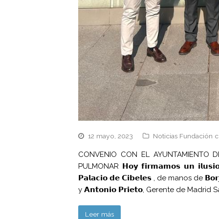
12 mayo, 2023
Noticias Fundación c
CONVENIO CON EL AYUNTAMIENTO D
PULMONAR 𝗛𝗼𝘆 𝗳𝗶𝗿𝗺𝗮𝗺𝗼𝘀 𝘂𝗻 𝗶𝗹𝘂𝘀
𝗣𝗮𝗹𝗮𝗰𝗶𝗼 𝗱𝗲 𝗖𝗶𝗯𝗲𝗹𝗲𝘀 , de manos de
y 𝗔𝗻𝘁𝗼𝗻𝗶𝗼 𝗣𝗿𝗶𝗲𝘁𝗼, Gerente de Madri
Leer más