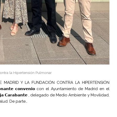
ontra la Hipertensión Pulmonar
E MADRID Y LA FUNDACIÓN CONTRA LA HIPERTENSIÓN
𝗶𝗼𝗻𝗮𝗻𝘁𝗲 𝗰𝗼𝗻𝘃𝗲𝗻𝗶𝗼 con el Ayuntamiento de Madrid en el
 𝗕𝗼𝗿𝗷𝗮 𝗖𝗮𝗿𝗮𝗯𝗮𝗻𝘁𝗲 , delegado de Medio Ambiente y Movilidad,
d Salud. De parte…