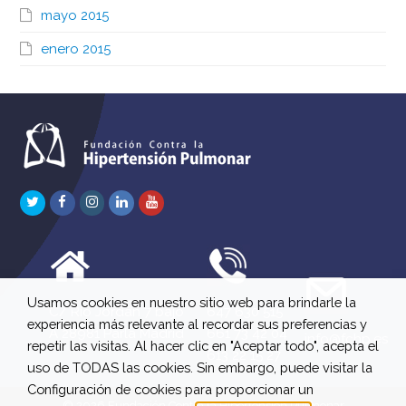
mayo 2015
enero 2015
Twitter
Facebook
Instagram
LinkedIn
Youtube
Usamos cookies en nuestro sitio web para brindarle la
C/ Río Jordán 7 bajo
647 630 515
experiencia más relevante al recordar sus preferencias y
A 28981 Parla Madrid
661 73 42 04
info@fchp.es
repetir las visitas. Al hacer clic en "Aceptar todo", acepta el
613 22 15 27
uso de TODAS las cookies. Sin embargo, puede visitar la
Configuración de cookies para proporcionar un
© 2026 Fundación Contra la Hipertensión Pulmonar