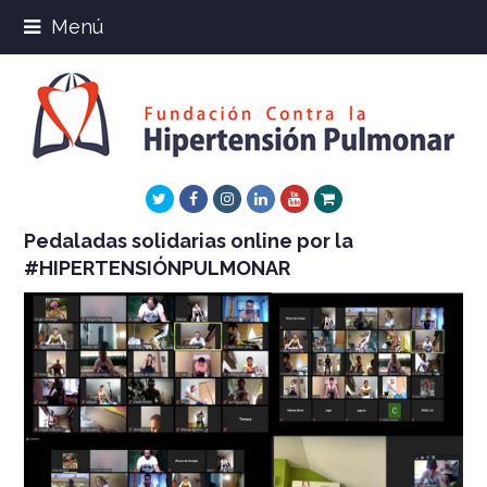
Menú
Twitter
Facebook
Instagram
LinkedIn
Youtube
Xing
Pedaladas solidarias online por la
#HIPERTENSIÓNPULMONAR