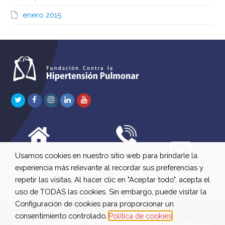
enero 2015
Twitter
Facebook
Instagram
LinkedIn
Youtube
Usamos cookies en nuestro sitio web para brindarle la
C/ Río Jordán 7 bajo
647 630 515
experiencia más relevante al recordar sus preferencias y
A 28981 Parla Madrid
661 73 42 04
info@fchp.es
repetir las visitas. Al hacer clic en "Aceptar todo", acepta el
613 22 15 27
uso de TODAS las cookies. Sin embargo, puede visitar la
Configuración de cookies para proporcionar un
© 2026 Fundación Contra la Hipertensión Pulmonar
consentimiento controlado.
Política de cookies
Registro de Actividades
|
Términos legales
|
Aviso Legal
|
Política de