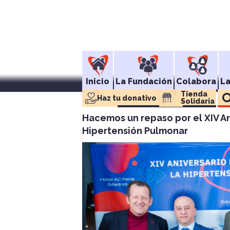
Inicio
La Fundación
Colabora
L
Tienda 
Haz tu donativo
Solidaria
Hacemos un repaso por el XIV An
Hipertensión Pulmonar