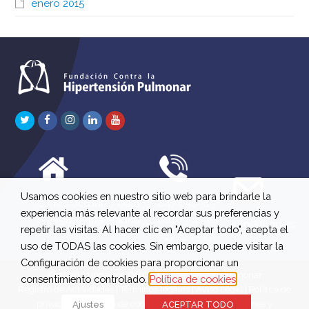
enero 2015
Twitter
Facebook
Instagram
LinkedIn
Youtube
Usamos cookies en nuestro sitio web para brindarle la
C/ Río Jordán 7 bajo
647 630 515
experiencia más relevante al recordar sus preferencias y
A 28981 Parla Madrid
661 73 42 04
info@fchp.es
repetir las visitas. Al hacer clic en "Aceptar todo", acepta el
613 22 15 27
uso de TODAS las cookies. Sin embargo, puede visitar la
Configuración de cookies para proporcionar un
© 2026 Fundación Contra la Hipertensión Pulmonar
consentimiento controlado.
Política de cookies
Registro de Actividades
|
Términos legales
|
Aviso Legal
|
Política de
privacidad
|
Política de cookies
|
Política de devoluciones y
Ajustes
ACEPTAR TODO