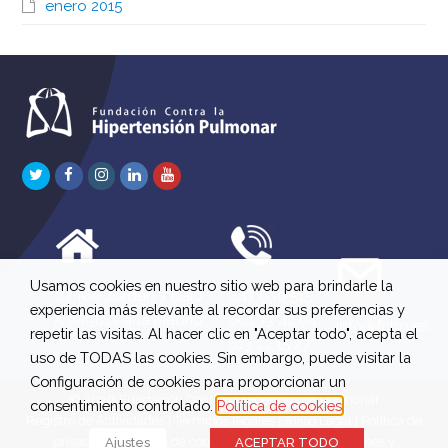
enero 2015
Twitter
Facebook
Instagram
LinkedIn
Youtube
Usamos cookies en nuestro sitio web para brindarle la
C/ Río Jordán 7 bajo
647 630 515
experiencia más relevante al recordar sus preferencias y
A 28981 Parla Madrid
661 73 42 04
info@fchp.es
repetir las visitas. Al hacer clic en "Aceptar todo", acepta el
613 22 15 27
uso de TODAS las cookies. Sin embargo, puede visitar la
Configuración de cookies para proporcionar un
© 2026 Fundación Contra la Hipertensión Pulmonar
consentimiento controlado.
Política de cookies
Registro de Actividades
|
Términos legales
|
Aviso Legal
|
Política de
privacidad
|
Política de cookies
|
Política de devoluciones y
Ajustes
ACEPTAR TODO