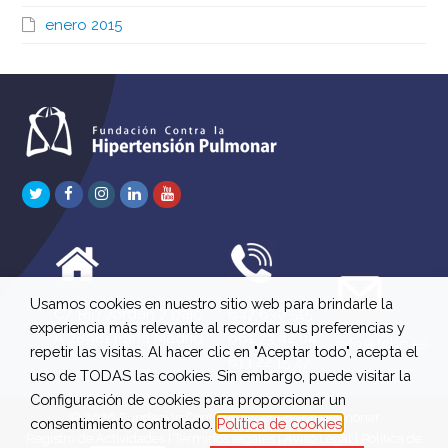
enero 2015
Twitter
Facebook
Instagram
LinkedIn
Youtube
Usamos cookies en nuestro sitio web para brindarle la
C/ Río Jordán 7 bajo
647 630 515
experiencia más relevante al recordar sus preferencias y
A 28981 Parla Madrid
661 73 42 04
info@fchp.es
repetir las visitas. Al hacer clic en "Aceptar todo", acepta el
613 22 15 27
uso de TODAS las cookies. Sin embargo, puede visitar la
Configuración de cookies para proporcionar un
© 2026 Fundación Contra la Hipertensión Pulmonar
consentimiento controlado.
Política de cookies
Registro de Actividades
|
Términos legales
|
Aviso Legal
|
Política de