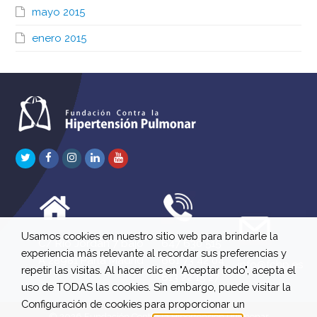
mayo 2015
enero 2015
Twitter
Facebook
Instagram
LinkedIn
Youtube
Usamos cookies en nuestro sitio web para brindarle la
C/ Río Jordán 7 bajo
647 630 515
experiencia más relevante al recordar sus preferencias y
A 28981 Parla Madrid
661 73 42 04
info@fchp.es
repetir las visitas. Al hacer clic en "Aceptar todo", acepta el
613 22 15 27
uso de TODAS las cookies. Sin embargo, puede visitar la
Configuración de cookies para proporcionar un
© 2026 Fundación Contra la Hipertensión Pulmonar