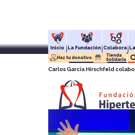
Inicio
La Fundación
Colabora
L
Tienda 
Haz tu donativo
Solidaria
Carlos García Hirschfeld colabo