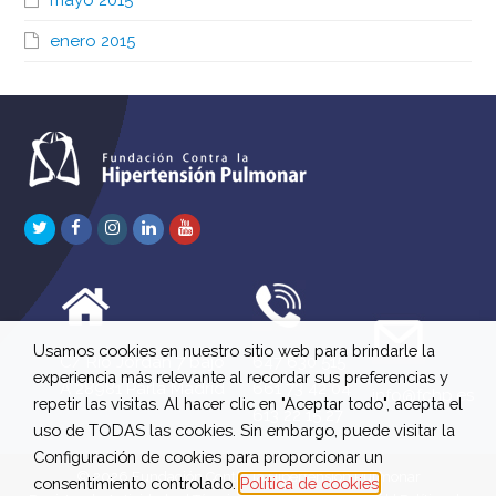
mayo 2015
enero 2015
Twitter
Facebook
Instagram
LinkedIn
Youtube
Usamos cookies en nuestro sitio web para brindarle la
C/ Río Jordán 7 bajo
647 630 515
experiencia más relevante al recordar sus preferencias y
A 28981 Parla Madrid
661 73 42 04
info@fchp.es
repetir las visitas. Al hacer clic en "Aceptar todo", acepta el
613 22 15 27
uso de TODAS las cookies. Sin embargo, puede visitar la
Configuración de cookies para proporcionar un
© 2026 Fundación Contra la Hipertensión Pulmonar
consentimiento controlado.
Política de cookies