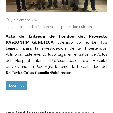
5 diciembre, 2024
Noticias Fundación contra la Hipertensión Pulmonar
𝗔𝗰𝘁𝗼 𝗱𝗲 𝗘𝗻𝘁𝗿𝗲𝗴𝗮 𝗱𝗲 𝗙𝗼𝗻𝗱𝗼𝘀 𝗱𝗲𝗹 𝗣𝗿𝗼𝘆𝗲𝗰𝘁𝗼
𝗣𝗔𝗦𝗜𝗢𝗡𝗛𝗣 𝗚𝗘𝗡𝗘́𝗧𝗜𝗖𝗔, liderado por el 𝐃𝐫. 𝐉𝐚𝐢𝐫
𝐓𝐞𝐧𝐨𝐫𝐢𝐨, para la investigación de la Hipertensión
Pulmonar. Este evento tuvo lugar en el Salón de Actos
del Hospital Infantil "Profesor Jaso", del Hospital
Universitario La Paz. Agradecemos la hospitalidad del
𝐃𝐫. 𝐉𝐚𝐯𝐢𝐞𝐫 𝐂𝐨𝐛𝐚𝐬 𝐆𝐚𝐦𝐚𝐥𝐥𝐨 (𝐒𝐮𝐛𝐝𝐢𝐫𝐞𝐜𝐭𝐨𝐫…
Leer más