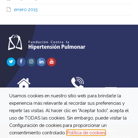
enero 2015
Twitter
Facebook
Instagram
LinkedIn
Youtube
Usamos cookies en nuestro sitio web para brindarle la
C/ Río Jordán 7 bajo
647 630 515
experiencia más relevante al recordar sus preferencias y
A 28981 Parla Madrid
661 73 42 04
info@fchp.es
repetir las visitas. Al hacer clic en "Aceptar todo", acepta el
613 22 15 27
uso de TODAS las cookies. Sin embargo, puede visitar la
Configuración de cookies para proporcionar un
© 2026 Fundación Contra la Hipertensión Pulmonar
consentimiento controlado.
Política de cookies
Registro de Actividades
|
Términos legales
|
Aviso Legal
|
Política de