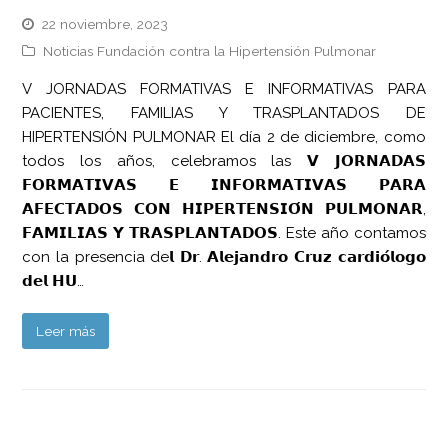
22 noviembre, 2023
Noticias Fundación contra la Hipertensión Pulmonar
V JORNADAS FORMATIVAS E INFORMATIVAS PARA
PACIENTES, FAMILIAS Y TRASPLANTADOS DE
HIPERTENSIÓN PULMONAR El día 2 de diciembre, como
todos los años, celebramos las 𝗩 𝗝𝗢𝗥𝗡𝗔𝗗𝗔𝗦
𝗙𝗢𝗥𝗠𝗔𝗧𝗜𝗩𝗔𝗦 𝗘 𝗜𝗡𝗙𝗢𝗥𝗠𝗔𝗧𝗜𝗩𝗔𝗦 𝗣𝗔𝗥𝗔
𝗔𝗙𝗘𝗖𝗧𝗔𝗗𝗢𝗦 𝗖𝗢𝗡 𝗛𝗜𝗣𝗘𝗥𝗧𝗘𝗡𝗦𝗜𝗢́𝗡 𝗣𝗨𝗟𝗠𝗢𝗡𝗔𝗥,
𝗙𝗔𝗠𝗜𝗟𝗜𝗔𝗦 𝗬 𝗧𝗥𝗔𝗦𝗣𝗟𝗔𝗡𝗧𝗔𝗗𝗢𝗦. Este año contamos
con la presencia de𝗹 𝗗𝗿. 𝗔𝗹𝗲𝗷𝗮𝗻𝗱𝗿𝗼 𝗖𝗿𝘂𝘇 𝗰𝗮𝗿𝗱𝗶𝗼́𝗹𝗼𝗴𝗼
𝗱𝗲𝗹 𝗛𝗨…
Leer más