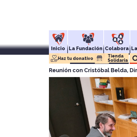
Inicio
La Fundación
Colabora
L
Tienda 
Haz tu donativo
Solidaria
Reunión con Cristóbal Belda, Dire