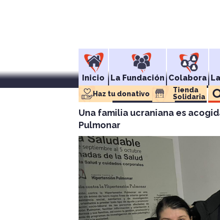
Inicio
La Fundación
Colabora
L
Tienda 
Haz tu donativo
Solidaria
Una familia ucraniana es acogid
Pulmonar