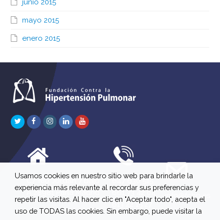
junio 2015
mayo 2015
enero 2015
Twitter
Facebook
Instagram
LinkedIn
Youtube
Usamos cookies en nuestro sitio web para brindarle la
C/ Río Jordán 7 bajo
647 630 515
experiencia más relevante al recordar sus preferencias y
A 28981 Parla Madrid
661 73 42 04
info@fchp.es
repetir las visitas. Al hacer clic en "Aceptar todo", acepta el
613 22 15 27
uso de TODAS las cookies. Sin embargo, puede visitar la