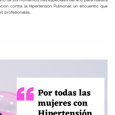
no de los momentos más especiales del año para nuestra
dación contra la Hipertensión Pulmonar, un encuentro que
es, profesionales…