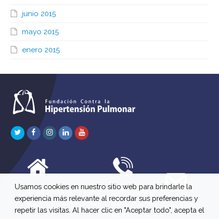
junio 2015
mayo 2015
enero 2015
Twitter
Facebook
Instagram
LinkedIn
Youtube
Usamos cookies en nuestro sitio web para brindarle la
C/ Río Jordán 7 bajo
647 630 515
experiencia más relevante al recordar sus preferencias y
A 28981 Parla Madrid
661 73 42 04
info@fchp.es
repetir las visitas. Al hacer clic en "Aceptar todo", acepta el
613 22 15 27