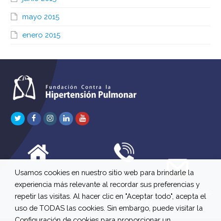
mayo 2015
enero 2015
Twitter
Facebook
Instagram
LinkedIn
Youtube
Usamos cookies en nuestro sitio web para brindarle la
C/ Río Jordán 7 bajo
647 630 515
experiencia más relevante al recordar sus preferencias y
A 28981 Parla Madrid
661 73 42 04
info@fchp.es
repetir las visitas. Al hacer clic en "Aceptar todo", acepta el
613 22 15 27
uso de TODAS las cookies. Sin embargo, puede visitar la
Configuración de cookies para proporcionar un