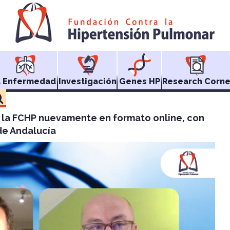
a Enfermedad
Investigación
Genes HP
Research Corne
de la FCHP nuevamente en formato online, con
de Andalucía