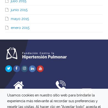
julio 2015
junio 2015
mayo 2015
enero 2015
Twitter
Facebook
Instagram
LinkedIn
Youtube
Usamos cookies en nuestro sitio web para brindarle la
C/ Río Jordán 7 bajo
647 630 515
experiencia más relevante al recordar sus preferencias y
A 28981 Parla Madrid
661 73 42 04
info@fchp.es
repetir las visitas. Al hacer clic en "Aceptar todo", acepta el