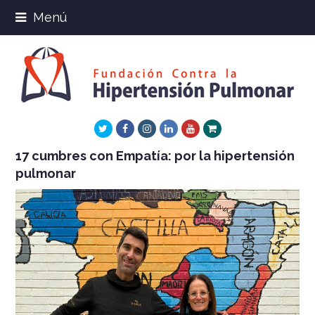
Menú
Twitter
Facebook
Instagram
LinkedIn
Youtube
Xing
17 cumbres con Empatía: por la hipertensión
pulmonar