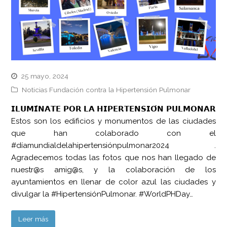
25 mayo, 2024
Noticias Fundación contra la Hipertensión Pulmonar
𝗜𝗟𝗨𝗠𝗜́𝗡𝗔𝗧𝗘 𝗣𝗢𝗥 𝗟𝗔 𝗛𝗜𝗣𝗘𝗥𝗧𝗘𝗡𝗦𝗜𝗢́𝗡 𝗣𝗨𝗟𝗠𝗢𝗡𝗔𝗥
Estos son los edificios y monumentos de las ciudades
que han colaborado con el
#díamundialdelahipertensiónpulmonar2024 .
Agradecemos todas las fotos que nos han llegado de
nuestr@s amig@s, y la colaboración de los
ayuntamientos en llenar de color azul las ciudades y
divulgar la #HipertensiónPulmonar. #WorldPHDay…
Leer más