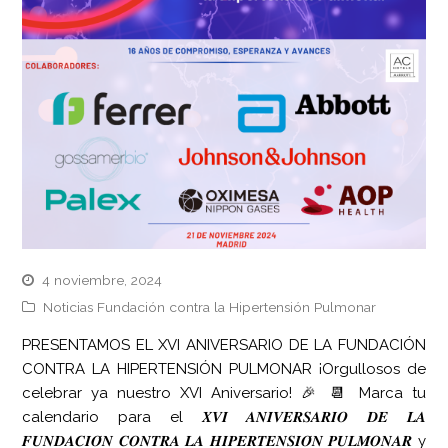
4 noviembre, 2024
Noticias Fundación contra la Hipertensión Pulmonar
PRESENTAMOS EL XVI ANIVERSARIO DE LA FUNDACIÓN
CONTRA LA HIPERTENSIÓN PULMONAR ¡Orgullosos de
celebrar ya nuestro XVI Aniversario! 🎉 📆 Marca tu
calendario para el 𝑿𝑽𝑰 𝑨𝑵𝑰𝑽𝑬𝑹𝑺𝑨𝑹𝑰𝑶 𝑫𝑬 𝑳𝑨
𝑭𝑼𝑵𝑫𝑨𝑪𝑰𝑶́𝑵 𝑪𝑶𝑵𝑻𝑹𝑨 𝑳𝑨 𝑯𝑰𝑷𝑬𝑹𝑻𝑬𝑵𝑺𝑰𝑶́𝑵 𝑷𝑼𝑳𝑴𝑶𝑵𝑨𝑹 y