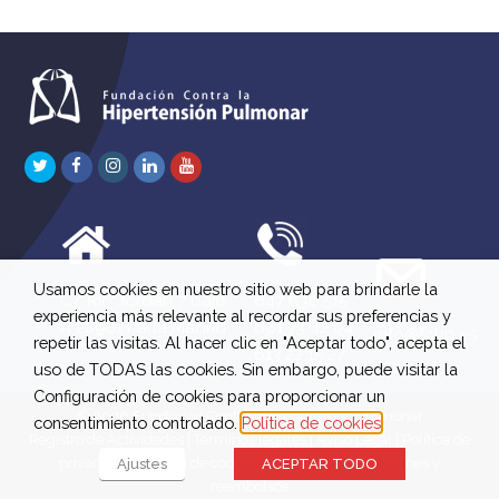
Twitter
Facebook
Instagram
LinkedIn
Youtube
Usamos cookies en nuestro sitio web para brindarle la
C/ Río Jordán 7 bajo
647 630 515
experiencia más relevante al recordar sus preferencias y
A 28981 Parla Madrid
661 73 42 04
info@fchp.es
repetir las visitas. Al hacer clic en "Aceptar todo", acepta el
613 22 15 27
uso de TODAS las cookies. Sin embargo, puede visitar la
Configuración de cookies para proporcionar un
© 2026 Fundación Contra la Hipertensión Pulmonar
consentimiento controlado.
Política de cookies
Registro de Actividades
|
Términos legales
|
Aviso Legal
|
Política de
privacidad
|
Política de cookies
|
Política de devoluciones y
Ajustes
ACEPTAR TODO
reembolsos