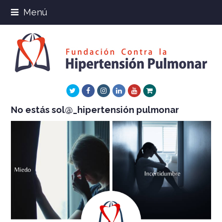
Menú
Twitter
Facebook
Instagram
LinkedIn
Youtube
Xing
No estás sol@_hipertensión pulmonar