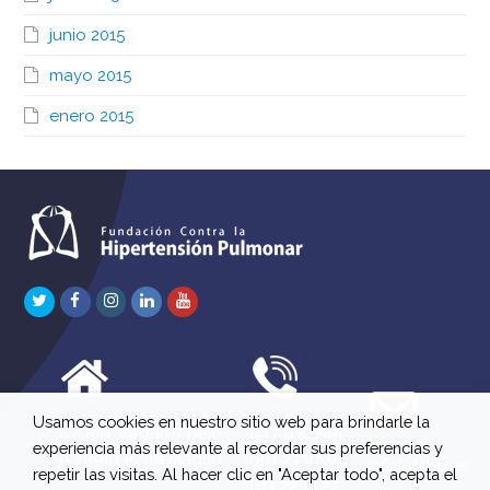
junio 2015
mayo 2015
enero 2015
Twitter
Facebook
Instagram
LinkedIn
Youtube
Usamos cookies en nuestro sitio web para brindarle la
C/ Río Jordán 7 bajo
647 630 515
experiencia más relevante al recordar sus preferencias y
A 28981 Parla Madrid
661 73 42 04
info@fchp.es
repetir las visitas. Al hacer clic en "Aceptar todo", acepta el
613 22 15 27